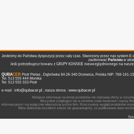
Jesteśmy do Państwa dyspozycji przez cały czas. Stworzony przez nas system 
zaoferować
Państwu
w atra
Jeśli potrzebujesz towaru z GRUPY KOŃSKIE nieuwzględnionego na naszej 
QUBA
CER
Piotr Pielas , Dąbrówka 9A 26-340 Drzewica, Polska NIP: 768-161-1
Tel. 513 555 444 Monika
Tel. 513 555 333 Piotr
info@qubacer.pl
www.qubacer.pl
e-mail :
, nasza strona :
Niniejsze informacje na temat produktów nie stanowią oferty w rozum
Wszystkie znajdujące się w serwisie znaki towarowe i nazwy firm
informacyjnym i są wyłącznie własnością tychże firm. Rzeczywisty wygląd produktów może
Mimo dołożenia wszelkich starań nie gwarantujemy, że publikowane dane techni
Sys