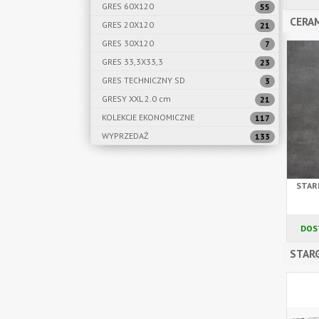
GRES 60X120
55
CERAM
GRES 20X120
21
GRES 30X120
7
GRES 33,3X33,3
23
GRES TECHNICZNY SD
3
GRESY XXL 2.0 cm
21
KOLEKCJE EKONOMICZNE
117
WYPRZEDAŻ
133
STAR
DOS
STARG