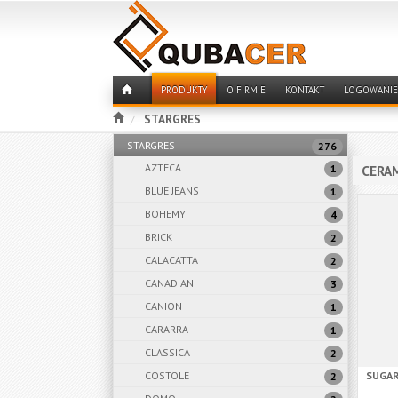
PRODUKTY
O FIRMIE
KONTAKT
LOGOWANIE
STARGRES
STARGRES
276
AZTECA
1
CERAM
BLUE JEANS
1
BOHEMY
4
BRICK
2
CALACATTA
2
CANADIAN
3
CANION
1
CARARRA
1
CLASSICA
2
COSTOLE
SUGAR
2