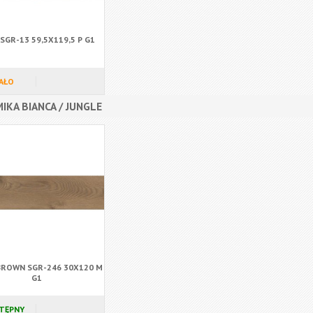
SGR-13 59,5X119,5 P G1
AŁO
IKA BIANCA / JUNGLE
BROWN SGR-246 30X120 M
G1
TĘPNY