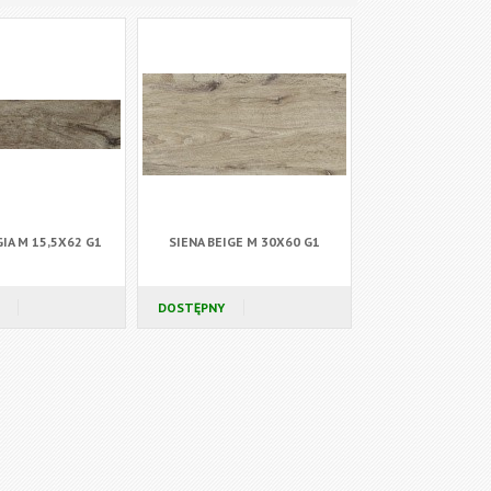
GIA M 15,5X62 G1
SIENA BEIGE M 30X60 G1
DOSTĘPNY