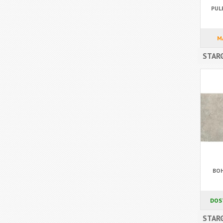
PUL
M
STAR
BOH
DOS
STARG