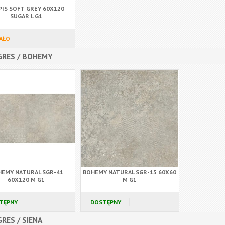
PIS SOFT GREY 60X120
SUGAR L G1
AŁO
GRES / BOHEMY
EMY NATURAL SGR-41
BOHEMY NATURAL SGR-15 60X60
60X120 M G1
M G1
TĘPNY
DOSTĘPNY
RES / SIENA