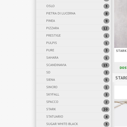
OSLO
3
PIETRA DI LUCERNA
8
PINEA
9
PIZZARA
12
PRESTIGE
1
PULPIS
1
PURE
3
STARK
SAHARA
1
SCANDINAVIA
15
DOS
SD
3
STARG
SIENA
5
SINCRO
1
SKYFALL
3
SPACCO
2
STARK
20
STATUARIO
4
SUGAR WHITE-BLACK
3