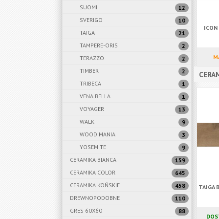
SUOMI
12
SVERIGO
10
ICON 
TAIGA
21
TAMPERE-ORIS
2
M
TERAZZO
2
TIMBER
2
CERAM
TRIBECA
1
VENA BELLA
1
VOYAGER
13
WALK
9
WOOD MANIA
3
YOSEMITE
9
CERAMIKA BIANCA
159
CERAMIKA COLOR
645
CERAMIKA KOŃSKIE
458
TAIGA 
DREWNOPODOBNE
110
GRES 60X60
88
DOS